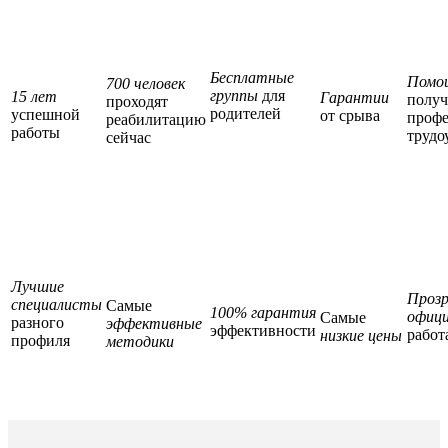
Бесплатные
Помо
700 человек
группы
для
15 лет
Гарантии
полу
проходят
родителей
успешной
от срыва
профе
реабилитацию
работы
трудо
сейчас
Лучшие
Прозр
специалисты
Самые
100% гарантия
офици
Самые
разного
эффективные
эффективности
работ
низкие цены
профиля
методики