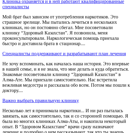
Клиника охраняется и в ней работают квалифицированные
специалисты
Мой брат был зависим от употребления наркотиков. Это
страшное зрелище. Мы пытались лечиться в нескольких
клиниках, но он постоянно сбегал. Мне посоветовали
клинику “Здоровый Казахстан”. Я позвонила, меня
проконсультировали. Наркологическая помощь приехала
быстро и доставила брата в стационар....
Специалисты поддерживают и разрабатывают план лечения
Не хочу вспоминать, как началась наша история. Это впервые
в нашей семье, и я не знала, что мне делать и куда обратиться.
Знакомые посоветовали клинику “Здоровый Казахстан” в
Алма-Ате. Мы приехали самостоятельно. Нас встретила
вежливая медсестра и рассказала обо всем. Потом мы пошли к
доктору....
Важно выбрать правильную клинику
Несколько лет я принимала наркотики... И ни раз пыталась
завязать, как самостоятельно, так и со сторонней помощью. Я
была во многих клиниках Алма-Аты, и накопила некоторый
опыт. В “Здоровом Казахстане” врачи сразу назначают
лечение и подробно о нем рассказывают, так что ты знаешь,