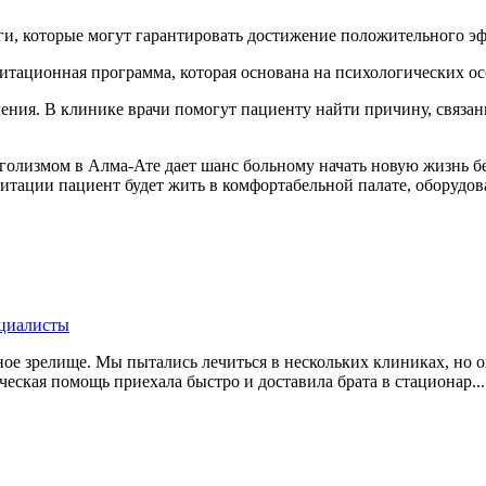
ги, которые могут гарантировать достижение положительного э
тационная программа, которая основана на психологических осо
ния. В клинике врачи помогут пациенту найти причину, связанн
голизмом в Алма-Ате дает шанс больному начать новую жизнь б
литации пациент будет жить в комфортабельной палате, оборудо
ециалисты
ное зрелище. Мы пытались лечиться в нескольких клиниках, но 
еская помощь приехала быстро и доставила брата в стационар...