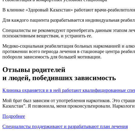
В клинике «Здоровый Казахстан» работают врачи-реабилитоло
Для каждого пациента разрабатывается индивидуальная реабили
Специалисты не рекомендуют пренебрегать данным этапом лече
психоактивным веществам, и устранить ее.
Медико-социальная реабилитация больных наркоманией и алко
протяжении всего периода лечения в стационаре центра реаби
побороли зависимость для большей мотивации.
Отзывы родителей
и людей, победивших зависимость
Клиника охраняется и в ней работают квалифицированные сп
Мой брат был зависим от употребления наркотиков. Это страш
Казахстан”. Я позвонила, меня проконсультировали. Наркологич
Подробнее
Специалисты поддерживают и разрабатывают план лечения